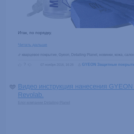
Итак, по порядку.
Читать дальше
кварцевое покрытие
,
Gyeon
,
Detailing Planet
,
новинки
,
кожа
,
сало
?
GYEON Защитные покрыт
07 ноября 2016, 16:26
Видео инструкция нанесения GYEON
Revolab.
Блог компании Detailing Planet