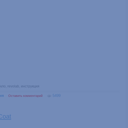
екло
,
revolab
,
инструкция
ия
5499
Оставить комментарий
Coat