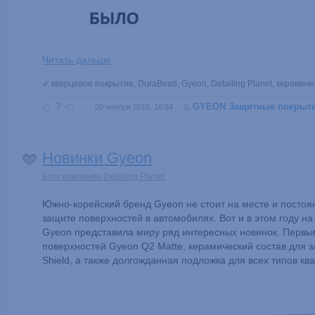
Читать дальше
кварцевое покрытие
,
DuraBead
,
Gyeon
,
Detailing Planet
,
керамиче
?
GYEON Защитные покрыт
09 ноября 2016, 16:54
Новинки Gyeon
Блог компании Detailing Planet
Южно-корейский бренд Gyeon не стоит на месте и постоян
защите поверхностей в автомобилях. Вот и в этом году 
Gyeon представила миру ряд интересных новинок. Первым
поверхностей Gyeon Q2 Matte, керамический состав для 
Shield, а также долгожданная подложка для всех типов к