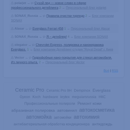
polarjet
→
Сухой лед — новое слово в сфере
профессионального детейлинга
2
→
Персональный блог polarjet
SONAX_Russia
→
Правила очистки торпедо
2
→
Блог компании
SONAX
Alasar
→
Everglass Ferrari 458
1
→
Персональный блог Alasar
SONAX_Russia
→
Я – детейлер!
4
→
Блог компании SONAX
olegator
→
Chevrolet Express, полировка и нанокерамика
Everglass.
1
→
Блог компании Детейлинг-студия "Royal Detail" г. Киев
Vector
→
Гидрофобные нано-покрытия для стекол автомобиля.
Из личного опыта.
2
→
Персональный блог Vector
Всё
|
RSS
Ceramic Pro
Everglass
Ceramic Pro 9H
Dempinox
Gyeon
Koch
hardware
krytex
meguiarsrussia
НКС
Ремонт кожи
Профессиональные полироли
автокосметика
абразивная полировка
автовинил
автомойка
автохимия
автомойки
антидождь
антибактериальная обработка кондиционера