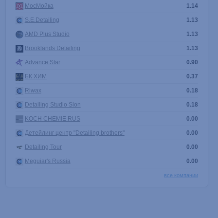
МосМойка
1.14
S.E.Detailing
1.13
AMD Plus Studio
1.13
Brooklands Detailing
1.13
Advance Star
0.90
БК ХИМ
0.37
Riwax
0.18
Detailing Studio Slon
0.18
KOCH CHEMIE RUS
0.00
Детейлинг центр "Detailing brothers"
0.00
Detailing Tour
0.00
Meguiar's Russia
0.00
все компании