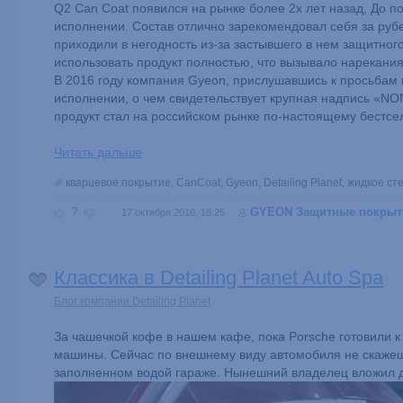
Q2 Can Coat появился на рынке более 2х лет назад, До п
исполнении. Состав отлично зарекомендовал себя за рубе
приходили в негодность из-за застывшего в нем защитног
использовать продукт полностью, что вызывало нарекани
В 2016 году компания Gyeon, прислушавшись к просьбам 
исполнении, о чем свидетельствует крупная надпись «NO
продукт стал на российском рынке по-настоящему бестсел
Читать дальше
кварцевое покрытие
,
CanCoat
,
Gyeon
,
Detailing Planet
,
жидкое ст
?
GYEON Защитные покрыт
17 октября 2016, 18:25
Классика в Detailing Planet Auto Spa
Блог компании Detailing Planet
За чашечкой кофе в нашем кафе, пока Porsche готовили к
машины. Сейчас по внешнему виду автомобиля не скажешь
заполненном водой гараже. Нынешний владелец вложил душ