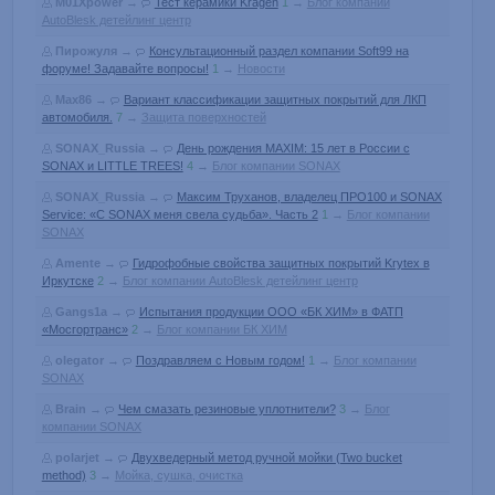
M01Xpower
→
Тест керамики Kragen
1
→
Блог компании
AutoBlesk детейлинг центр
Пирожуля
→
Консультационный раздел компании Soft99 на
форуме! Задавайте вопросы!
1
→
Новости
Max86
→
Вариант классификации защитных покрытий для ЛКП
автомобиля.
7
→
Защита поверхностей
SONAX_Russia
→
День рождения MAXIM: 15 лет в России с
SONAX и LITTLE TREES!
4
→
Блог компании SONAX
SONAX_Russia
→
Максим Труханов, владелец ПРО100 и SONAX
Service: «С SONAX меня свела судьба». Часть 2
1
→
Блог компании
SONAX
Amente
→
Гидрофобные свойства защитных покрытий Krytex в
Иркутске
2
→
Блог компании AutoBlesk детейлинг центр
Gangs1a
→
Испытания продукции ООО «БК ХИМ» в ФАТП
«Мосгортранс»
2
→
Блог компании БК ХИМ
olegator
→
Поздравляем с Новым годом!
1
→
Блог компании
SONAX
Brain
→
Чем смазать резиновые уплотнители?
3
→
Блог
компании SONAX
polarjet
→
Двухведерный метод ручной мойки (Two bucket
method)
3
→
Мойка, сушка, очистка