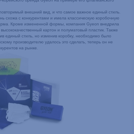
о-корейского бренда Gyeon на примере его флагманского
еповторимый внешний вид, и что самое важное единый стиль.
ень схожа с конкурентами и имела классическую коробочную
 форма. Кроме измененной формы, компания Gyeon внедрила
 высококачественный картон и полуматовый пластик. Также
в единый стиль, но изменив коробку, необходимо было
йскому производителю удалось это сделать, теперь он не
нкурентов на рынке.