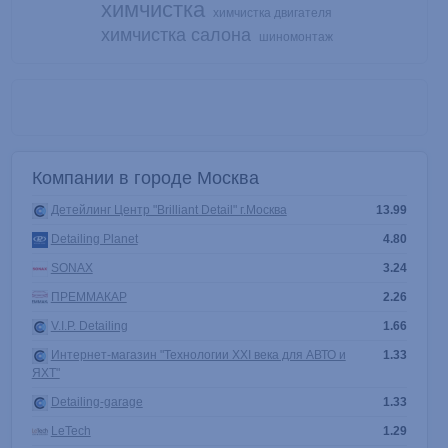
химчистка
химчистка двигателя
химчистка салона
шиномонтаж
Компании в городе Москва
Детейлинг Центр "Brilliant Detail" г.Москва
13.99
Detailing Planet
4.80
SONAX
3.24
ПРЕММАКАР
2.26
V.I.P. Detailing
1.66
Интернет-магазин "Технологии XXI века для АВТО и
1.33
ЯХТ"
Detailing-garage
1.33
LeTech
1.29