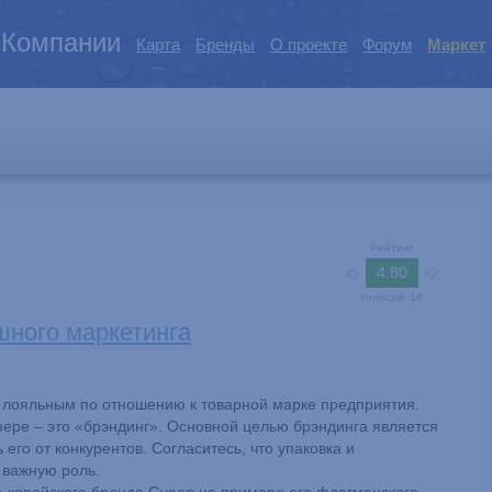
Компании
Карта
Бренды
О проекте
Форум
Маркет
Рейтинг
4.80
голосов:
18
шного маркетинга
ал лояльным по отношению к товарной марке предприятия.
ере – это «брэндинг». Основной целью брэндинга является
его от конкурентов. Согласитесь, что упаковка и
 важную роль.