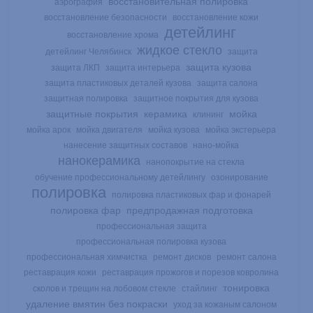
восстановительная полировка
аэрография
восстановление безопасности
восстановление кожи
детейлинг
восстановление хрома
жидкое стекло
детейлинг Челябинск
защита
защита кузова
защита ЛКП
защита интерьера
защита пластиковых деталей кузова
защита салона
защитная полировка
защитное покрытия для кузова
защитные покрытия
керамика
мойка
клининг
мойка арок
мойка двигателя
мойка кузова
мойка экстерьера
нанесение защитных составов
нано-мойка
нанокерамика
нанопокрытие на стекла
обучение профессиональному детейлингу
озонирование
полировка
полировка пластиковых фар и фонарей
полировка фар
предпродажная подготовка
профессиональная защита
профессиональная полировка кузова
профессиональная химчистка
ремонт дисков
ремонт салона
реставрация кожи
реставрация прожогов и порезов ковролина
тонировка
сколов и трещин на лобовом стекле
стайлинг
удаление вмятин без покраски
уход за кожаным салоном