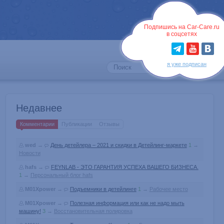
Войти
Подпишись на Car-Care.ru
в соцсетях
я уже подписан
Недавнее
Комментарии
Публикации
Отзывы
wed
→
День детейлера – 2021 и скидки в Детейлинг-маркете
1
→
Новости
hafs
→
FEYNLAB - ЭТО ГАРАНТИЯ УСПЕХА ВАШЕГО БИЗНЕСА.
1
→
Персональный блог hafs
M01Xpower
→
Подъемники в детейлинге
1
→
Рабочее место
M01Xpower
→
Полезная информация или как не надо мыть
машину!
3
→
Восстановительная полировка