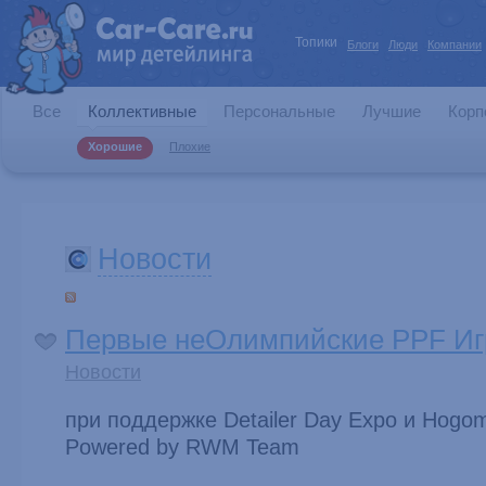
Топики
Блоги
Люди
Компании
Все
Коллективные
Персональные
Лучшие
Корп
Хорошие
Плохие
Новости
Первые неОлимпийские PPF Иг
Новости
при поддержке Detailer Day Expo и Hogo
Powered by RWM Team