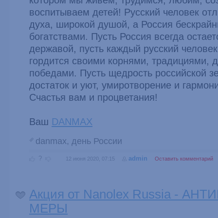
котором мы живем, трудимся, любим, со
воспитываем детей! Русский человек отл
духа, широкой душой, а Россия бескрай
богатствами. Пусть Россия всегда остает
державой, пусть каждый русский человек
гордится своими корнями, традициями, 
победами. Пусть щедрость российской з
достаток и уют, умиротворение и гармон
Счастья вам и процветания!
Ваш
DANMAX
danmax
,
день России
?
admin
12 июня 2020, 07:15
Оставить комментарий
Акция от Nanolex Russia - А
МЕРЫ