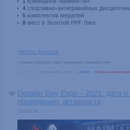
1
командное первенство
4
спортивно-антигравийных дисциплин
5
комплектов медалей
8
мест в Золотой PPF Лиге
Читать дальше
ddexpo
,
ddexpo21
,
noppf
,
noppfgames
,
hogomaku
,
rwm
?
admin
15 апреля 2021, 22:54
Оставить комментарий
Detailer Day Expo – 2021: дата и
проведения, активности
Новости