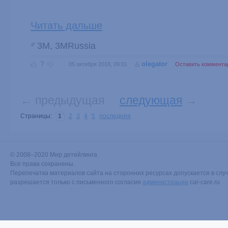
Читать дальше
3M
,
3MRussia
?
olegator
05 октября 2018, 09:01
Оставить коммента
← предыдущая
следующая
→
Страницы:
1
2
3
4
5
последняя
© 2008–2020 Мир детейлинга
Все права сохранены.
Перепечатка материалов сайта на сторонних ресурсах допускается в случ
разрешается только с письменного согласия
администрации
car-care.ru