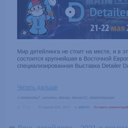
Мир детейлинга не стоит на месте, и в эт
состоится крупнейшая в Восточной Евро
специализированная Выставка Detailer D
Читать дальше
detailerday7
,
carcareru
,
ddexpo
,
ddexpo21
,
detailerdayexpo
?
admin
07 апреля 2021, 18:17
Оставить комментарий