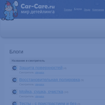
Блоги
Топики
Люди
Компании
Блоги
Название и смотритель
Защита поверхностей
(4)
Смотритель:
olegator
Восстановительная полировка
(9)
Смотритель:
olegator
Мойка, сушка, очистка
(14)
Смотритель:
olegator
Тесты - с пристрастием и без
(3)