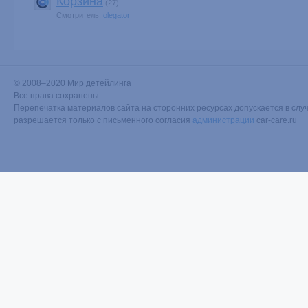
Корзина
(27)
Смотритель:
olegator
© 2008–2020 Мир детейлинга
Все права сохранены.
Перепечатка материалов сайта на сторонних ресурсах допускается в случ
разрешается только с письменного согласия
администрации
car-care.ru