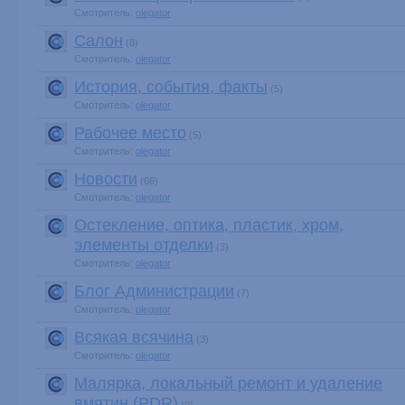
Смотритель:
olegator
Салон
(8)
Смотритель:
olegator
История, события, факты
(5)
Смотритель:
olegator
Рабочее место
(5)
Смотритель:
olegator
Новости
(66)
Смотритель:
olegator
Остекление, оптика, пластик, хром,
элементы отделки
(3)
Смотритель:
olegator
Блог Администрации
(7)
Смотритель:
olegator
Всякая всячина
(3)
Смотритель:
olegator
Малярка, локальный ремонт и удаление
вмятин (PDR)