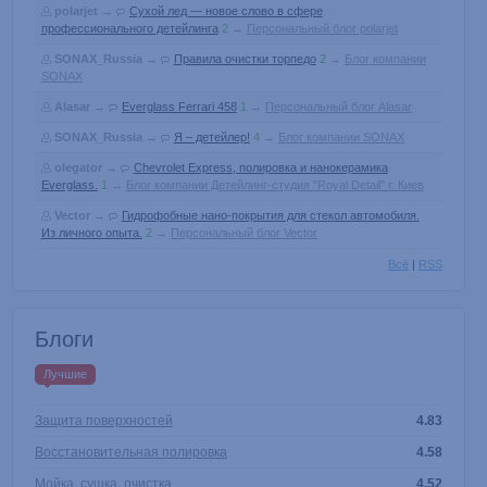
polarjet
→
Сухой лед — новое слово в сфере
профессионального детейлинга
2
→
Персональный блог polarjet
SONAX_Russia
→
Правила очистки торпедо
2
→
Блог компании
SONAX
Alasar
→
Everglass Ferrari 458
1
→
Персональный блог Alasar
SONAX_Russia
→
Я – детейлер!
4
→
Блог компании SONAX
olegator
→
Chevrolet Express, полировка и нанокерамика
Everglass.
1
→
Блог компании Детейлинг-студия "Royal Detail" г. Киев
Vector
→
Гидрофобные нано-покрытия для стекол автомобиля.
Из личного опыта.
2
→
Персональный блог Vector
Всё
|
RSS
Блоги
Лучшие
Защита поверхностей
4.83
Восстановительная полировка
4.58
Мойка, сушка, очистка
4.52