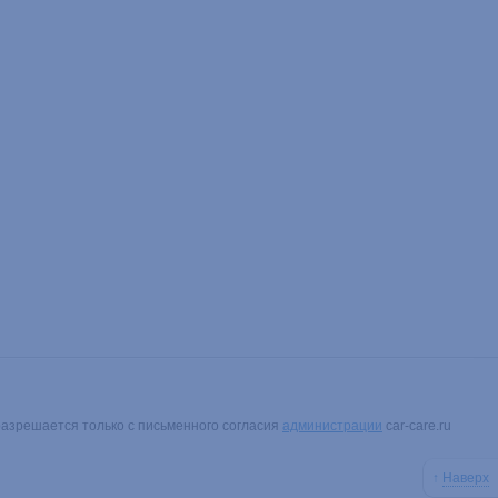
разрешается только с письменного согласия
администрации
car-care.ru
↑
Наверх