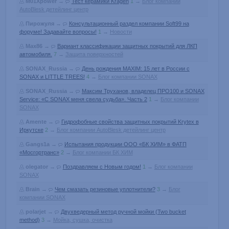
M01Xpower
→
Тест керамики Kragen
1
→
Блог компании
AutoBlesk детейлинг центр
Пирожуля
→
Консультационный раздел компании Soft99 на
форуме! Задавайте вопросы!
1
→
Новости
Max86
→
Вариант классификации защитных покрытий для ЛКП
автомобиля.
7
→
Защита поверхностей
SONAX_Russia
→
День рождения MAXIM: 15 лет в России с
SONAX и LITTLE TREES!
4
→
Блог компании SONAX
SONAX_Russia
→
Максим Труханов, владелец ПРО100 и SONAX
Service: «С SONAX меня свела судьба». Часть 2
1
→
Блог компании
SONAX
Amente
→
Гидрофобные свойства защитных покрытий Krytex в
Иркутске
2
→
Блог компании AutoBlesk детейлинг центр
Gangs1a
→
Испытания продукции ООО «БК ХИМ» в ФАТП
«Мосгортранс»
2
→
Блог компании БК ХИМ
olegator
→
Поздравляем с Новым годом!
1
→
Блог компании
SONAX
Brain
→
Чем смазать резиновые уплотнители?
3
→
Блог
компании SONAX
polarjet
→
Двухведерный метод ручной мойки (Two bucket
method)
3
→
Мойка, сушка, очистка