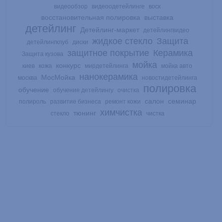
видеообзор
видеоодетейлинге
воск
восстановительная полировка
выставка
детейлинг
Детейлинг-маркет
детейлингвидео
жидкое стекло
Защита
детейлингклуб
диски
защитное покрытие
Керамика
Защита кузова
мойка
конкурс
киев
кожа
мирдетейлинга
мойка авто
нанокерамика
МосМойка
москва
новостидетейлинга
полировка
обучение
обучение детейлингу
очистка
салон
семинар
полироль
развитие бизнеса
ремонт кожи
химчистка
тюнинг
стекло
чистка