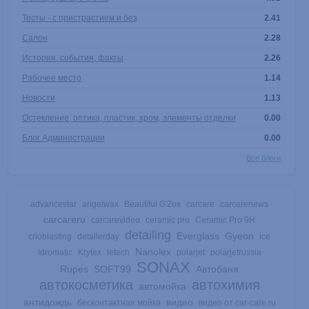
Тесты - с пристрастием и без
2.41
Салон
2.28
История, события, факты
2.26
Рабочее место
1.14
Новости
1.13
Остекление, оптика, пластик, хром, элементы отделки
0.00
Блог Администрации
0.00
Все блоги
advancestar
angelwax
Beautiful G'Zox
carcare
carcarenews
carcareru
carcarevideo
ceramic pro
Ceramic Pro 9H
detailing
Everglass
Gyeon
crioblasting
detailerday
ice
Nanolex
Idromatic
Krytex
letech
polarjet
polarjetrussia
SONAX
Rupes
SOFT99
Автобаня
автокосметика
автохимия
автомойка
антидождь
видео
бесконтактная мойка
видео от car-care.ru