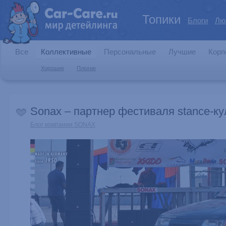
Топики
Блоги
Лю
Все
Коллективные
Персональные
Лучшие
Корп
Хорошие
Плохие
Sonax – партнер фестиваля stance-ку
Блог компании SONAX