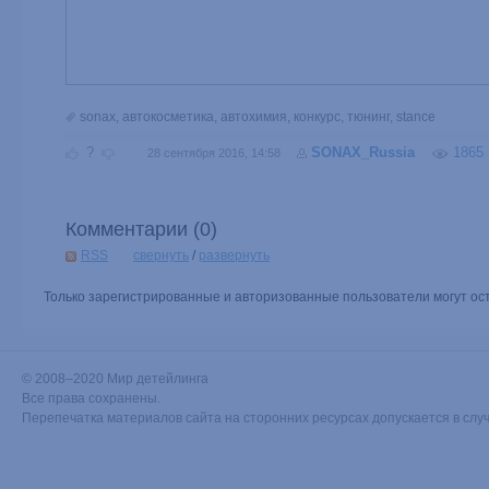
sonax
,
автокосметика
,
автохимия
,
конкурс
,
тюнинг
,
stance
?
SONAX_Russia
1865
28 сентября 2016, 14:58
Комментарии (
0
)
RSS
свернуть
/
развернуть
Только зарегистрированные и авторизованные пользователи могут ос
© 2008–2020 Мир детейлинга
Все права сохранены.
Перепечатка материалов сайта на сторонних ресурсах допускается в слу