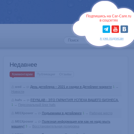
Войти
Подпишись на Car-Care.ru
в соцсетях
я уже подписан
Недавнее
Комментарии
Публикации
Отзывы
wed
→
День детейлера – 2021 и скидки в Детейлинг-маркете
1
→
Новости
hafs
→
FEYNLAB - ЭТО ГАРАНТИЯ УСПЕХА ВАШЕГО БИЗНЕСА.
1
→
Персональный блог hafs
M01Xpower
→
Подъемники в детейлинге
1
→
Рабочее место
M01Xpower
→
Полезная информация или как не надо мыть
машину!
3
→
Восстановительная полировка