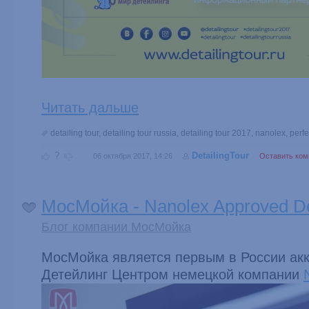
Читать дальше
detailing tour
,
detailing tour russia
,
detailing tour 2017
,
nanolex
,
perfe
?
DetailingTour
06 октября 2017, 14:26
Оставить ком
МосМойка - Nanolex Approved De
Блог компании МосМойка
МосМойка является первым в России ак
Детейлинг Центром немецкой компании