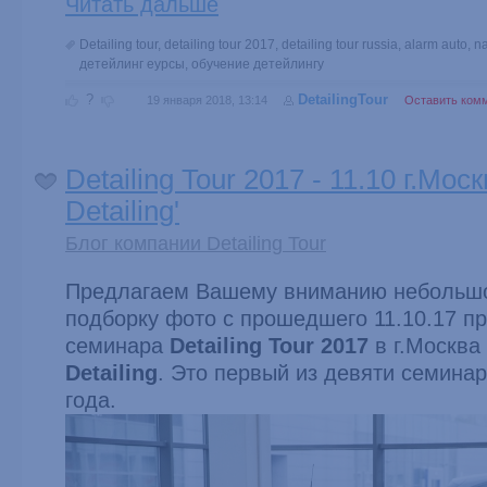
Читать дальше
Detailing tour
,
detailing tour 2017
,
detailing tour russia
,
alarm auto
,
n
детейлинг еурсы
,
обучение детейлингу
?
DetailingTour
19 января 2018, 13:14
Оставить ком
Detailing Tour 2017 - 11.10 г.Моск
Detailing'
Блог компании Detailing Tour
Предлагаем Вашему вниманию небольшо
подборку фото с прошедшего 11.10.17 пр
семинара
Detailing Tour
2017
в г.Москва
Detailing
. Это первый из девяти семинар
года.