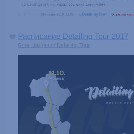
concepts
,
детейлинг курсы
,
обучение детейлингу
?
DetailingTour
09 января 2018, 22:38
Оставить ком
Расписание Detailing Tour 2017
Блог компании Detailing Tour