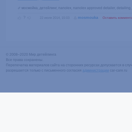
мосмойка
,
детейлинг
,
nanolex
,
nanolex approved detailer
,
detailing
?
mosmouka
22 июля 2014, 15:03
Оставить коммент
© 2008–2020 Мир детейлинга
Все права сохранены.
Перепечатка материалов сайта на сторонних ресурсах допускается в случ
разрешается только с письменного согласия
администрации
car-care.ru