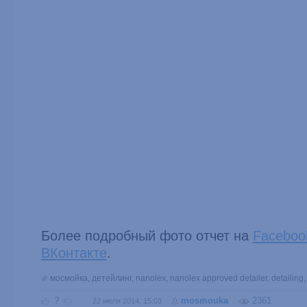
Более подробный фото отчет на
Faceboo
ВКонтакте
.
мосмойка
,
детейлинг
,
nanolex
,
nanolex approved detailer
,
detailing
?
mosmouka
2361
22 июля 2014, 15:03