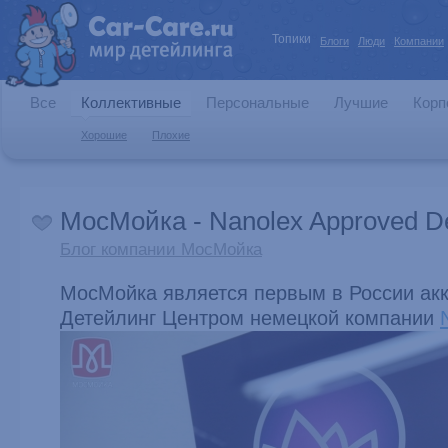
Топики
Блоги
Люди
Компании
Все
Коллективные
Персональные
Лучшие
Корп
Хорошие
Плохие
МосМойка - Nanolex Approved De
Блог компании МосМойка
МосМойка является первым в России ак
Детейлинг Центром немецкой компании