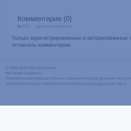
Комментарии (
0
)
RSS
свернуть
/
развернуть
Только зарегистрированные и авторизованные 
оставлять комментарии.
© 2008–2020 Мир детейлинга
Все права сохранены.
Перепечатка материалов сайта на сторонних ресурсах допускается в случ
разрешается только с письменного согласия
администрации
car-care.ru