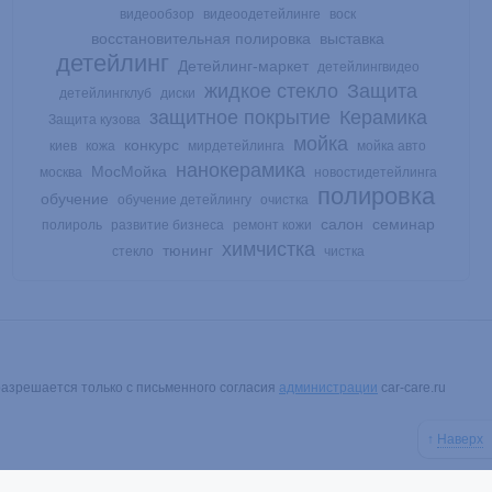
видеообзор
видеоодетейлинге
воск
восстановительная полировка
выставка
детейлинг
Детейлинг-маркет
детейлингвидео
жидкое стекло
Защита
детейлингклуб
диски
защитное покрытие
Керамика
Защита кузова
мойка
конкурс
киев
кожа
мирдетейлинга
мойка авто
нанокерамика
МосМойка
москва
новостидетейлинга
полировка
обучение
обучение детейлингу
очистка
салон
семинар
полироль
развитие бизнеса
ремонт кожи
химчистка
тюнинг
стекло
чистка
разрешается только с письменного согласия
администрации
car-care.ru
↑
Наверх