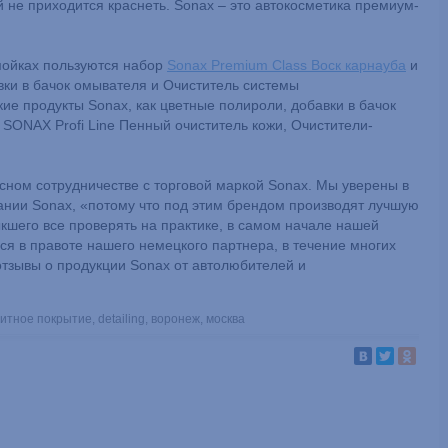
 не приходится краснеть. Sonax – это автокосметика премиум-
мойках пользуются набор
Sonax Premium Class Воск карнауба
и
авки в бачок омывателя и Очиститель системы
ие продукты Sonax, как цветные полироли, добавки в бачок
SONAX Profi Line Пенный очиститель кожи, Очистители-
сном сотрудничестве с торговой маркой Sonax. Мы уверены в
пании Sonax, «потому что под этим брендом производят лучшую
ыкшего все проверять на практике, в самом начале нашей
лся в правоте нашего немецкого партнера, в течение многих
отзывы о продукции Sonax от автолюбителей и
итное покрытие
,
detailing
,
воронеж
,
москва