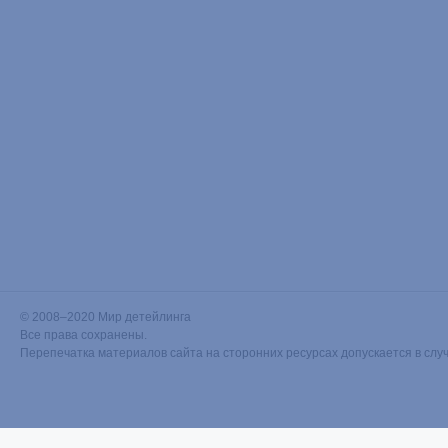
© 2008–2020 Мир детейлинга
Все права сохранены.
Перепечатка материалов сайта на сторонних ресурсах допускается в слу