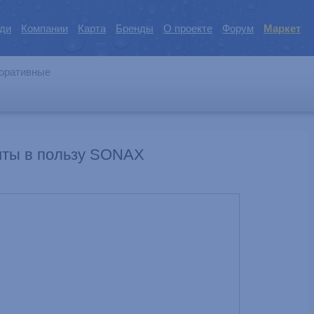
ди
Компании
Карта
Бренды
О проекте
Форум
Маркет
оративные
нты в пользу SONAX