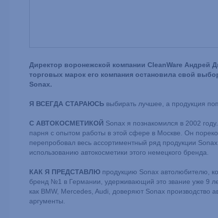
Директор воронежской компании CleanWare Андрей Дм
торговых марок его компания остановила свой выбор
Sonax.
Я ВСЕГДА СТАРАЮСЬ
выбирать лучшее, а продукция поп
С АВТОКОСМЕТИКОЙ
Sonax я познакомился в 2002 году
парня с опытом работы в этой сфере в Москве. Он пореко
перепробовал весь ассортиментный ряд продукции Sonax
использованию автокосметики этого немецкого бренда.
КАК Я ПРЕДСТАВЛЮ
продукцию Sonax автолюбителю, ко
бренд №1 в Германии, удерживающий это звание уже 9 ле
как BMW, Mercedes, Audi, доверяют Sonax производство а
аргументы.