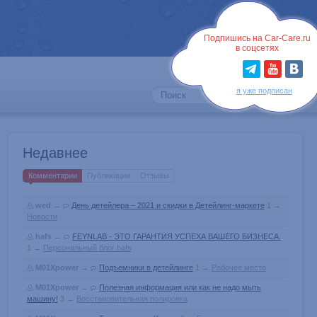
Войти
Подпишись на Car-Care.ru
в соцсетях
я уже подписан
Недавнее
Комментарии
Публикации
Отзывы
wed
→
День детейлера – 2021 и скидки в Детейлинг-маркете
1
→
Новости
hafs
→
FEYNLAB - ЭТО ГАРАНТИЯ УСПЕХА ВАШЕГО БИЗНЕСА.
1
→
Персональный блог hafs
M01Xpower
→
Подъемники в детейлинге
1
→
Рабочее место
M01Xpower
→
Полезная информация или как не надо мыть
машину!
3
→
Восстановительная полировка