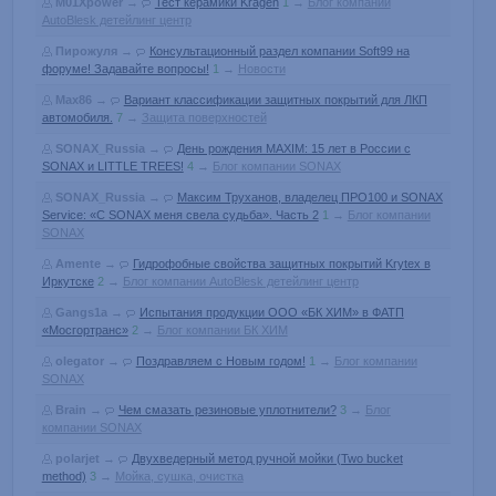
M01Xpower
→
Тест керамики Kragen
1
→
Блог компании
AutoBlesk детейлинг центр
Пирожуля
→
Консультационный раздел компании Soft99 на
форуме! Задавайте вопросы!
1
→
Новости
Max86
→
Вариант классификации защитных покрытий для ЛКП
автомобиля.
7
→
Защита поверхностей
SONAX_Russia
→
День рождения MAXIM: 15 лет в России с
SONAX и LITTLE TREES!
4
→
Блог компании SONAX
SONAX_Russia
→
Максим Труханов, владелец ПРО100 и SONAX
Service: «С SONAX меня свела судьба». Часть 2
1
→
Блог компании
SONAX
Amente
→
Гидрофобные свойства защитных покрытий Krytex в
Иркутске
2
→
Блог компании AutoBlesk детейлинг центр
Gangs1a
→
Испытания продукции ООО «БК ХИМ» в ФАТП
«Мосгортранс»
2
→
Блог компании БК ХИМ
olegator
→
Поздравляем с Новым годом!
1
→
Блог компании
SONAX
Brain
→
Чем смазать резиновые уплотнители?
3
→
Блог
компании SONAX
polarjet
→
Двухведерный метод ручной мойки (Two bucket
method)
3
→
Мойка, сушка, очистка