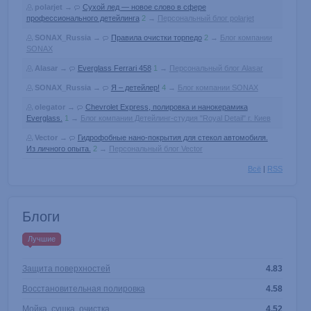
polarjet
→
Сухой лед — новое слово в сфере
профессионального детейлинга
2
→
Персональный блог polarjet
SONAX_Russia
→
Правила очистки торпедо
2
→
Блог компании
SONAX
Alasar
→
Everglass Ferrari 458
1
→
Персональный блог Alasar
SONAX_Russia
→
Я – детейлер!
4
→
Блог компании SONAX
olegator
→
Chevrolet Express, полировка и нанокерамика
Everglass.
1
→
Блог компании Детейлинг-студия "Royal Detail" г. Киев
Vector
→
Гидрофобные нано-покрытия для стекол автомобиля.
Из личного опыта.
2
→
Персональный блог Vector
Всё
|
RSS
Блоги
Лучшие
Защита поверхностей
4.83
Восстановительная полировка
4.58
Мойка, сушка, очистка
4.52