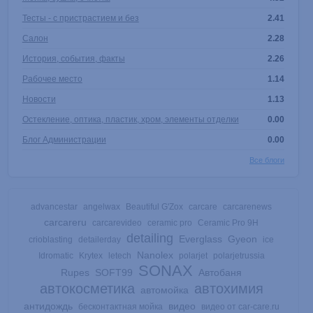
Тесты - с пристрастием и без
2.41
Салон
2.28
История, события, факты
2.26
Рабочее место
1.14
Новости
1.13
Остекление, оптика, пластик, хром, элементы отделки
0.00
Блог Администрации
0.00
Все блоги
advancestar
angelwax
Beautiful G'Zox
carcare
carcarenews
carcareru
carcarevideo
ceramic pro
Ceramic Pro 9H
detailing
Everglass
Gyeon
crioblasting
detailerday
ice
Nanolex
Idromatic
Krytex
letech
polarjet
polarjetrussia
SONAX
Rupes
SOFT99
Автобаня
автокосметика
автохимия
автомойка
антидождь
видео
бесконтактная мойка
видео от car-care.ru