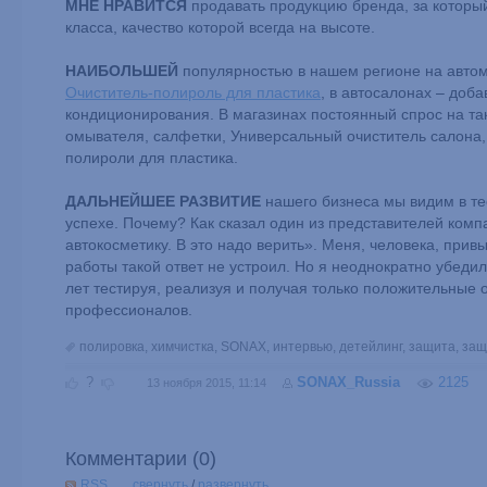
МНЕ НРАВИТСЯ
продавать продукцию бренда, за который
класса, качество которой всегда на высоте.
НАИБОЛЬШЕЙ
популярностью в нашем регионе на авто
Очиститель-полироль для пластика
, в автосалонах – доб
кондиционирования. В магазинах постоянный спрос на так
омывателя, салфетки, Универсальный очиститель салона, 
полироли для пластика.
ДАЛЬНЕЙШЕЕ РАЗВИТИЕ
нашего бизнеса мы видим в те
успехе. Почему? Как сказал один из представителей ком
автокосметику. В это надо верить». Меня, человека, прив
работы такой ответ не устроил. Но я неоднократно убеди
лет тестируя, реализуя и получая только положительные 
профессионалов.
полировка
,
химчистка
,
SONAX
,
интервью
,
детейлинг
,
защита
,
защ
?
SONAX_Russia
2125
13 ноября 2015, 11:14
Комментарии (
0
)
RSS
свернуть
/
развернуть