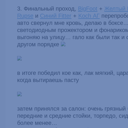
3. Финальный проход,
BigFoot
+
Желтый 
Rupse
и
Синий Fitter
+
Koch АГ
перепробо
авто свернул мне кровь, делаю в боксе
светодиодным прожектором и фонарико
выгоняю на улицу… гало как были так и 
другом порядке
в итоге победил кое как, лак мягкий, ца
когда вытираешь пасту
затем принялся за салон: очень грязный
передние и средние стойки, торпедо, си
более менее…