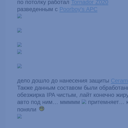
по потолку работал
Tornador Z020
разведенным с
Poorboy's APC
дело дошло до нанесения защиты
Cerami
Также данным составом были обработан
обезжирка IPA чистым, лайт конечно жиру
авто под ним… ммммм
притемняет… к
поняли