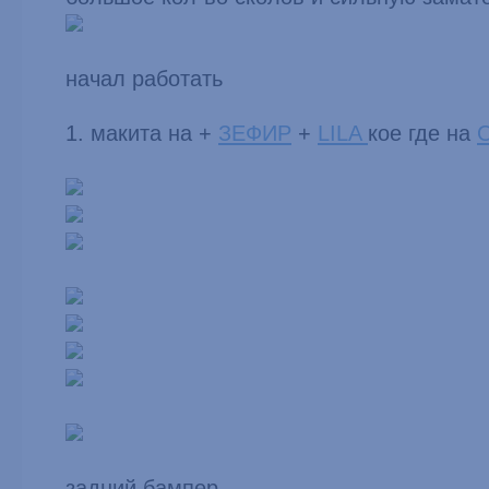
начал работать
1. макита на +
ЗЕФИР
+
LILA
кое где на
О
задний бампер…