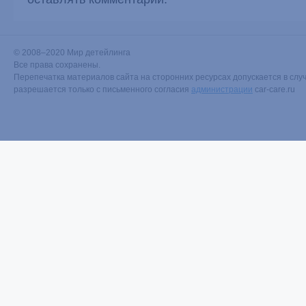
© 2008–2020 Мир детейлинга
Все права сохранены.
Перепечатка материалов сайта на сторонних ресурсах допускается в случ
разрешается только с письменного согласия
администрации
car-care.ru