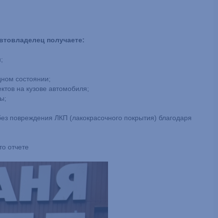
втовладелец получаете:
;
дном состоянии;
ектов на кузове автомобиля;
ы;
без повреждения ЛКП (лакокрасочного покрытия) благодаря
о отчете