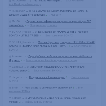
M01Xpower
→
Тест керамики Kragen
1
→
Блог компании
AutoBlesk детейлинг центр
Пирожуля
→
Консультационный раздел компании Soft99 на
форуме! Задавайте вопросы!
1
→
Новости
Max86
→
Вариант классификации защитных покрытий для ЛКП
автомобиля.
7
→
Защита поверхностей
SONAX_Russia
→
День рождения MAXIM: 15 лет в России с
SONAX и LITTLE TREES!
4
→
Блог компании SONAX
SONAX_Russia
→
Максим Труханов, владелец ПРО100 и SONAX
Service: «С SONAX меня свела судьба». Часть 2
1
→
Блог компании
SONAX
Amente
→
Гидрофобные свойства защитных покрытий Krytex в
Иркутске
2
→
Блог компании AutoBlesk детейлинг центр
Gangs1a
→
Испытания продукции ООО «БК ХИМ» в ФАТП
«Мосгортранс»
2
→
Блог компании БК ХИМ
olegator
→
Поздравляем с Новым годом!
1
→
Блог компании
SONAX
Brain
→
Чем смазать резиновые уплотнители?
3
→
Блог
компании SONAX
polarjet
→
Двухведерный метод ручной мойки (Two bucket
method)
3
→
Мойка, сушка, очистка