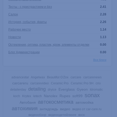
Тесты - с пристрастием и без
2.41
Салон
2.28
История, события, факты
2.26
Рабочее место
1.14
Новости
1.13
Остекление, оптика, пластик, хром, элементы отделки
0.00
Блог Администрации
0.00
Все блоги
advancestar
Angelwax
Beautiful G'Zox
carcare
carcarenews
carcareru
carcarevideo
Ceramic Pro
Ceramic Pro 9H
crio
detailing
Everglass
Gyeon
detailerday
dryice
Idromatic
sonax
Nanolex
Rupes
soft99
koch
Krytex
letech
автокосметика
Автобаня
автомойка
автохимия
антидождь
видео
видео от car-care.ru
видеообзор
видеоодетейлинге
воск