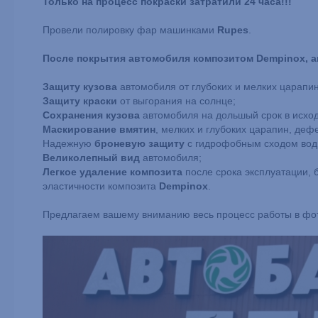
Только на процесс покраски затратили 24 часа!!!
Провели полировку фар машинками
Rupes
.
После покрытия автомобиля композитом Dempinox, а
Защиту кузова
автомобиля от глубоких и мелких царапин
Защиту краски
от выгорания на солнце;
Сохранения кузова
автомобиля на дольшый срок в исхо
Маскирование вмятин
, мелких и глубоких царапин, деф
Надежную
броневую защиту
с гидрофобным сходом вод
Великолепный вид
автомобиля;
Легкое удаление композита
после срока эксплуатации, 
эластичности композита
Dempinox
.
Предлагаем вашему вниманию весь процесс работы в фот