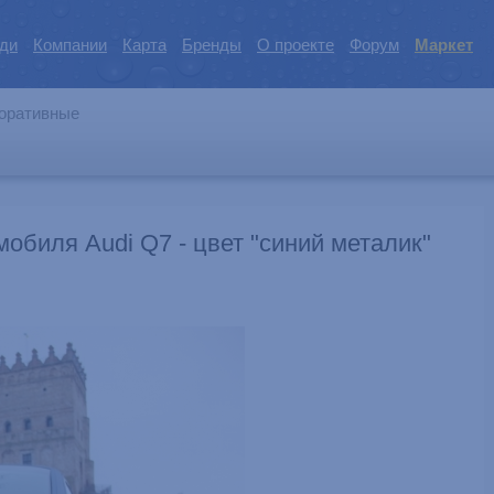
ди
Компании
Карта
Бренды
О проекте
Форум
Маркет
оративные
обиля Audi Q7 - цвет "синий металик"