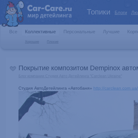
Топики
Блоги
Лю
Все
Коллективные
Персональные
Лучшие
Корп
Хорошие
Плохие
Покрытие композитом Dempinox автом
Блог компании Студия Авто Детейлинга "Carclean Ukraine"
Студия АвтоДетейлинга «Автобаня»
http://carclean.com.ua/