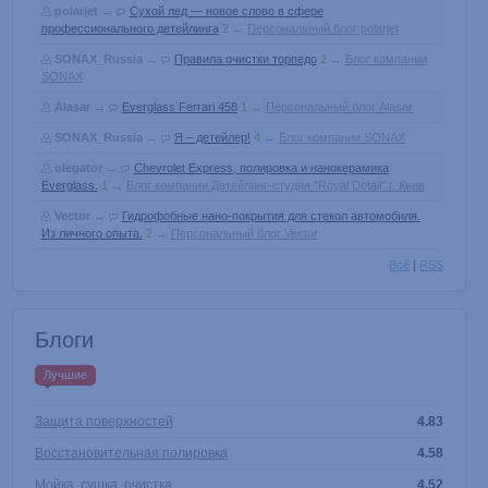
polarjet
→
Сухой лед — новое слово в сфере
профессионального детейлинга
2
→
Персональный блог polarjet
SONAX_Russia
→
Правила очистки торпедо
2
→
Блог компании
SONAX
Alasar
→
Everglass Ferrari 458
1
→
Персональный блог Alasar
SONAX_Russia
→
Я – детейлер!
4
→
Блог компании SONAX
olegator
→
Chevrolet Express, полировка и нанокерамика
Everglass.
1
→
Блог компании Детейлинг-студия "Royal Detail" г. Киев
Vector
→
Гидрофобные нано-покрытия для стекол автомобиля.
Из личного опыта.
2
→
Персональный блог Vector
Всё
|
RSS
Блоги
Лучшие
Защита поверхностей
4.83
Восстановительная полировка
4.58
Мойка, сушка, очистка
4.52