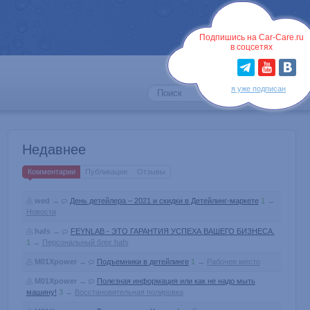
Войти
Подпишись на Car-Care.ru
в соцсетях
я уже подписан
Недавнее
Комментарии
Публикации
Отзывы
wed
→
День детейлера – 2021 и скидки в Детейлинг-маркете
1
→
Новости
hafs
→
FEYNLAB - ЭТО ГАРАНТИЯ УСПЕХА ВАШЕГО БИЗНЕСА.
1
→
Персональный блог hafs
M01Xpower
→
Подъемники в детейлинге
1
→
Рабочее место
M01Xpower
→
Полезная информация или как не надо мыть
машину!
3
→
Восстановительная полировка