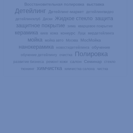
Восстановительная полировка
выставка
Детейлинг
Детейлинг-маркет
детейлингвидео
Жидкое стекло
защита
детейлингклуб
Диски
защитное покрытие
зима
кварцевое покрытие
керамика
конкурс
киев
кожа
Луцк
мирдетейлинга
мойка
МосМойка
мойка авто
Москва
нанокерамика
обучение
новостидетейлинга
Полировка
обучение детейлингу
очистка
салон
Семинар
развитие бизнеса
ремонт кожи
стекло
химчистка
тюнинг
химчистка салона
чистка