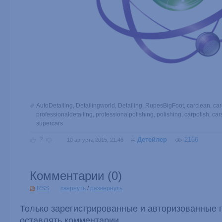
AutoDetailing
,
Detailingworld
,
Detailing
,
RupesBigFoot
,
carclean
,
car
professionaldetailing
,
professionalpolishing
,
polishing
,
carpolish
,
car
supercars
?
Детейлер
2166
10 августа 2015, 21:46
Комментарии (
0
)
RSS
свернуть
/
развернуть
Только зарегистрированные и авторизованные 
оставлять комментарии.