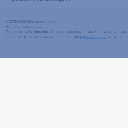
© 2008–2020 Мир детейлинга
Все права сохранены.
Перепечатка материалов сайта на сторонних ресурсах допускается в случ
разрешается только с письменного согласия
администрации
car-care.ru