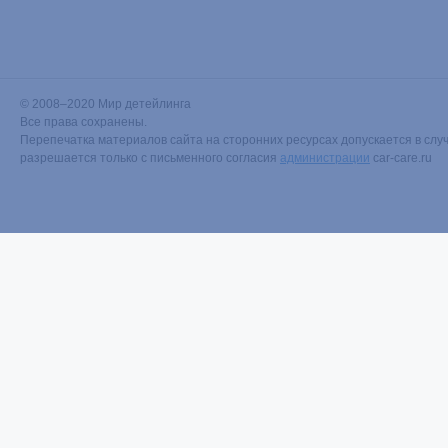
© 2008–2020 Мир детейлинга
Все права сохранены.
Перепечатка материалов сайта на сторонних ресурсах допускается в случ
разрешается только с письменного согласия
администрации
car-care.ru