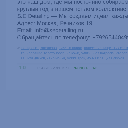
это наш дом, где мы постоянно собирае
круглый год в нашем теплом коллективе!
S.E.Detailing — Мы создаем идеал кажды
Адрес: Москва, Речников 19
Email: info@sedetailing.ru
Обращайтесь по телефону: +7926544049
Полировка
,
химчистка
,
очистка паром
,
нанесение защитных сост
тонирование
,
восстановление кожи
,
вмятин без покраски
,
сколов
защита дисков
,
нано мойка
,
мойка арок
,
мойка и защита дисков
1.13
12 августа 2016, 10:41
Написать отзыв