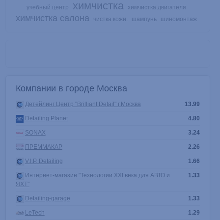
химчистка
учебный центр
химчистка двигателя
химчистка салона
чистка кожи.
шампунь
шиномонтаж
Компании в городе Москва
Детейлинг Центр "Brilliant Detail" г.Москва
13.99
Detailing Planet
4.80
SONAX
3.24
ПРЕММАКАР
2.26
V.I.P. Detailing
1.66
Интернет-магазин "Технологии XXI века для АВТО и
1.33
ЯХТ"
Detailing-garage
1.33
LeTech
1.29