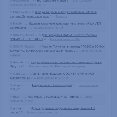
M01Xpower
→
Тест керамики Kragen
1
→
Блог компании
AutoBlesk детейлинг центр
Пирожуля
→
Консультационный раздел компании Soft99 на
форуме! Задавайте вопросы!
1
→
Новости
Max86
→
Вариант классификации защитных покрытий для ЛКП
автомобиля.
7
→
Защита поверхностей
SONAX_Russia
→
День рождения MAXIM: 15 лет в России с
SONAX и LITTLE TREES!
4
→
Блог компании SONAX
SONAX_Russia
→
Максим Труханов, владелец ПРО100 и SONAX
Service: «С SONAX меня свела судьба». Часть 2
1
→
Блог компании
SONAX
Amente
→
Гидрофобные свойства защитных покрытий Krytex в
Иркутске
2
→
Блог компании AutoBlesk детейлинг центр
Gangs1a
→
Испытания продукции ООО «БК ХИМ» в ФАТП
«Мосгортранс»
2
→
Блог компании БК ХИМ
olegator
→
Поздравляем с Новым годом!
1
→
Блог компании
SONAX
Brain
→
Чем смазать резиновые уплотнители?
3
→
Блог
компании SONAX
polarjet
→
Двухведерный метод ручной мойки (Two bucket
method)
3
→
Мойка, сушка, очистка