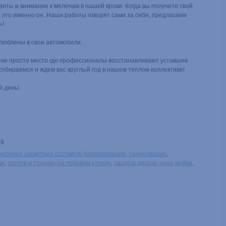
нты и внимание к мелочам в нашей крови. Когда вы получите свой
о это именно он. Наши работы говорят сами за себя, предлагаем
»!
влюблены в свои автомобили.
о не просто место где профессионалы восстанавливают уставшие
собираемся и ждем вас круглый год в нашем теплом коллективе!
й день!
99
несение защитных составов
,
бронирование
,
тонирование
,
ки
,
сколов и трещин на лобовом стекле
,
защита дисков
,
нано мойка
,