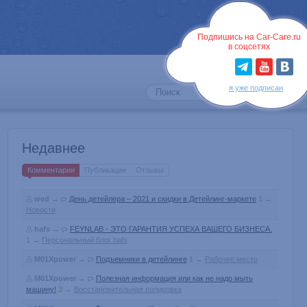
Войти
Подпишись на Car-Care.ru
в соцсетях
я уже подписан
Недавнее
Комментарии
Публикации
Отзывы
wed
→
День детейлера – 2021 и скидки в Детейлинг-маркете
1
→
Новости
hafs
→
FEYNLAB - ЭТО ГАРАНТИЯ УСПЕХА ВАШЕГО БИЗНЕСА.
1
→
Персональный блог hafs
M01Xpower
→
Подъемники в детейлинге
1
→
Рабочее место
M01Xpower
→
Полезная информация или как не надо мыть
машину!
3
→
Восстановительная полировка