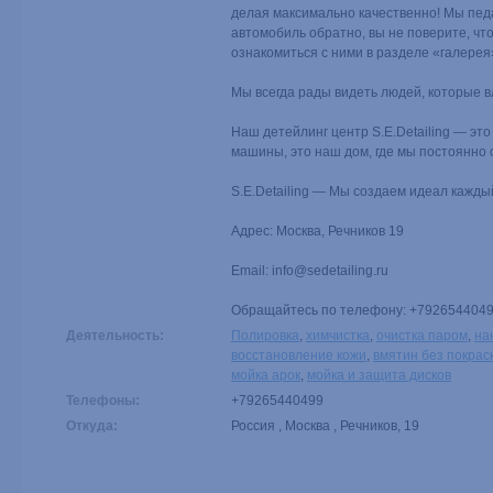
делая максимально качественно! Мы педа
автомобиль обратно, вы не поверите, чт
ознакомиться с ними в разделе «галерея
Мы всегда рады видеть людей, которые 
Наш детейлинг центр S.E.Detailing — эт
машины, это наш дом, где мы постоянно 
S.E.Detailing — Мы создаем идеал кажды
Адрес: Москва, Речников 19
Email: info@sedetailing.ru
Обращайтесь по телефону: +792654404
Деятельность:
Полировка
,
химчистка
,
очистка паром
,
на
восстановление кожи
,
вмятин без покрас
мойка арок
,
мойка и защита дисков
Телефоны:
+79265440499
Откуда:
Россия , Москва , Речников, 19