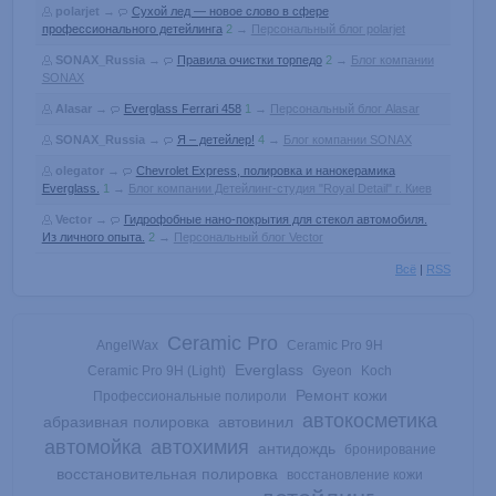
polarjet
→
Сухой лед — новое слово в сфере
профессионального детейлинга
2
→
Персональный блог polarjet
SONAX_Russia
→
Правила очистки торпедо
2
→
Блог компании
SONAX
Alasar
→
Everglass Ferrari 458
1
→
Персональный блог Alasar
SONAX_Russia
→
Я – детейлер!
4
→
Блог компании SONAX
olegator
→
Chevrolet Express, полировка и нанокерамика
Everglass.
1
→
Блог компании Детейлинг-студия "Royal Detail" г. Киев
Vector
→
Гидрофобные нано-покрытия для стекол автомобиля.
Из личного опыта.
2
→
Персональный блог Vector
Всё
|
RSS
Ceramic Pro
AngelWax
Ceramic Pro 9H
Everglass
Ceramic Pro 9H (Light)
Gyeon
Koch
Ремонт кожи
Профессиональные полироли
автокосметика
абразивная полировка
автовинил
автомойка
автохимия
антидождь
бронирование
восстановительная полировка
восстановление кожи