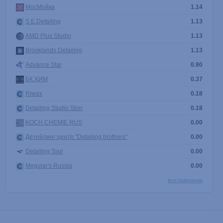
МосМойка
1.14
S.E.Detailing
1.13
AMD Plus Studio
1.13
Brooklands Detailing
1.13
Advance Star
0.90
БК ХИМ
0.37
Riwax
0.18
Detailing Studio Slon
0.18
KOCH CHEMIE RUS
0.00
Детейлинг центр "Detailing brothers"
0.00
Detailing Tour
0.00
Meguiar's Russia
0.00
все компании