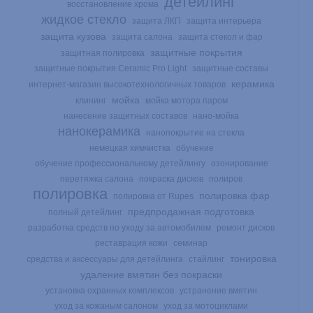
детейлинг
восстановление хрома
жидкое стекло
защита ЛКП
защита интерьера
защита кузова
защита салона
защита стекол и фар
защитные покрытия
защитная полировка
защитные покрытия Ceramic Pro Light
защитные составы
керамика
интернет-магазин высокотехнологичных товаров
мойка
клининг
мойка мотора паром
нанесение защитных составов
нано-мойка
нанокерамика
нанопокрытие на стекла
немецкая химчистка
обучение
обучение профессиональному детейлингу
озонирование
перетяжка салона
покраска дисков
полиров
полировка
полировка фар
полировка от Rupes
предпродажная подготовка
полный детейлинг
разработка средств по уходу за автомобилем
ремонт дисков
реставрация кожи
семинар
тонировка
средства и аксессуары для детейлинга
стайлинг
удаление вмятин без покраски
установка охранных комплексов
устранение вмятин
уход за кожаным салоном
уход за мотоциклами