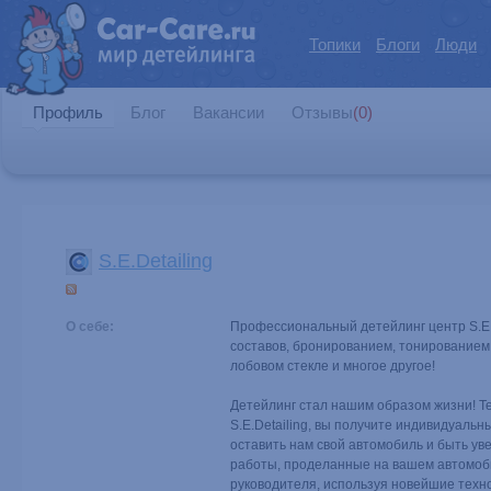
Топики
Блоги
Люди
Профиль
Блог
Вакансии
Отзывы
(0)
S.E.Detailing
О себе:
Профессиональный детейлинг центр S.E.
составов, бронированием, тонированием,
лобовом стекле и многое другое!
Детейлинг стал нашим образом жизни! Те
S.E.Detailing, вы получите индивидуальн
оставить нам свой автомобиль и быть уве
работы, проделанные на вашем автомоб
руководителя, используя новейшие техно