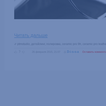
Читать дальше
ptmstudio
,
детейлинг
,
полировка
,
ceramic pro 9h
,
ceramic pro leathe
?
D-i-s-s-a
26 февраля 2015, 21:07
Оставить коммент