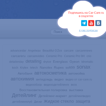
Войти
Подпишись на Car-Care.ru
в соцсетях
я уже подписан
advancestar
Angelwax
Beautiful G'Zox
carcare
carcarenews
carcareru
carcarevideo
Ceramic Pro
Ceramic Pro 9H
crio
detailing
Everglass
Gyeon
detailerday
dryice
Idromatic
sonax
Nanolex
Rupes
soft99
koch
Krytex
letech
автокосметика
Автобаня
автомойка
автохимия
антидождь
видео
видео от car-care.ru
видеообзор
видеоодетейлинге
воск
Восстановительная полировка
выставка
Детейлинг
Детейлинг-маркет
детейлингвидео
Жидкое стекло
защита
детейлингклуб
Диски