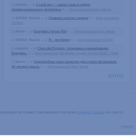
polarjet
→
Сухой лед — новое слово в сфере
профессионального детейлинга
2
→
Персональный блог polarjet
SONAX_Russia
→
Правила очистки торпедо
2
→
Блог компании
SONAX
Alasar
→
Everglass Ferrari 458
1
→
Персональный блог Alasar
SONAX_Russia
→
Я – детейлер!
4
→
Блог компании SONAX
olegator
→
Chevrolet Express, полировка и нанокерамика
Everglass.
1
→
Блог компании Детейлинг-студия "Royal Detail" г. Киев
Vector
→
Гидрофобные нано-покрытия для стекол автомобиля.
Из личного опыта.
2
→
Персональный блог Vector
Всё
|
RSS
разрешается только с письменного согласия
администрации
car-care.ru
↑
Наверх