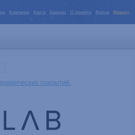
ди
Компании
Карта
Бренды
О проекте
Форум
Маркет
ерамических покрытий.