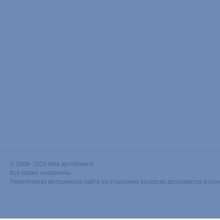
© 2008–2020 Мир детейлинга
Все права сохранены.
Перепечатка материалов сайта на сторонних ресурсах допускается в слу