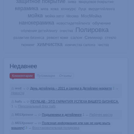
защитное покрытие
зима
кварцевое покрытие
керамика
конкурс
киев
кожа
Луцк
мирдетейлинга
мойка
МосМойка
мойка авто
Москва
нанокерамика
обучение
новостидетейлинга
Полировка
обучение детейлингу
очистка
салон
Семинар
развитие бизнеса
ремонт кожи
стекло
химчистка
тюнинг
химчистка салона
чистка
Недавнее
Комментарии
Публикации
Отзывы
wed
→
День детейлера – 2021 и скидки в Детейлинг-маркете
1
→
Новости
hafs
→
FEYNLAB - ЭТО ГАРАНТИЯ УСПЕХА ВАШЕГО БИЗНЕСА.
1
→
Персональный блог hafs
M01Xpower
→
Подъемники в детейлинге
1
→
Рабочее место
M01Xpower
→
Полезная информация или как не надо мыть
машину!
3
→
Восстановительная полировка