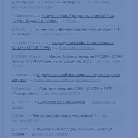
M01Xpower
→
Тест керамики Kragen
1
→
Блог компании
AutoBlesk детейлинг центр
Пирожуля
→
Консультационный раздел компании Soft99 на
форуме! Задавайте вопросы!
1
→
Новости
Max86
→
Вариант классификации защитных покрытий для ЛКП
автомобиля.
7
→
Защита поверхностей
SONAX_Russia
→
День рождения MAXIM: 15 лет в России с
SONAX и LITTLE TREES!
4
→
Блог компании SONAX
SONAX_Russia
→
Максим Труханов, владелец ПРО100 и SONAX
Service: «С SONAX меня свела судьба». Часть 2
1
→
Блог компании
SONAX
Amente
→
Гидрофобные свойства защитных покрытий Krytex в
Иркутске
2
→
Блог компании AutoBlesk детейлинг центр
Gangs1a
→
Испытания продукции ООО «БК ХИМ» в ФАТП
«Мосгортранс»
2
→
Блог компании БК ХИМ
olegator
→
Поздравляем с Новым годом!
1
→
Блог компании
SONAX
Brain
→
Чем смазать резиновые уплотнители?
3
→
Блог
компании SONAX
polarjet
→
Двухведерный метод ручной мойки (Two bucket
method)
3
→
Мойка, сушка, очистка