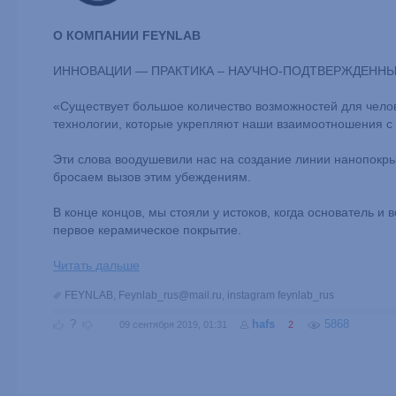
О КОМПАНИИ FEYNLAB
ИННОВАЦИИ — ПРАКТИКА – НАУЧНО-ПОДТВЕРЖДЕННЫ
«Существует большое количество возможностей для челов
технологии, которые укрепляют наши взаимоотношения 
Эти слова воодушевили нас на создание линии нанопокры
бросаем вызов этим убеждениям.
В конце концов, мы стояли у истоков, когда основатель 
первое керамическое покрытие.
Читать дальше
FEYNLAB
,
Feynlab_rus@mail.ru
,
instagram feynlab_rus
?
hafs
5868
09 сентября 2019, 01:31
2