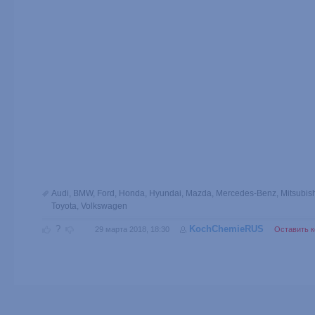
Audi
,
BMW
,
Ford
,
Honda
,
Hyundai
,
Mazda
,
Mercedes-Benz
,
Mitsubis
Toyota
,
Volkswagen
?
KochChemieRUS
29 марта 2018, 18:30
Оставить 