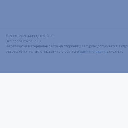
© 2008–2020 Мир детейлинга
Все права сохранены.
Перепечатка материалов сайта на сторонних ресурсах допускается в случ
разрешается только с письменного согласия
администрации
car-care.ru