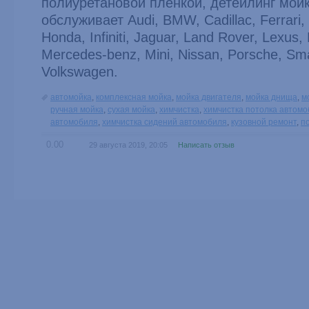
полиуретановой пленкой, детейлинг мой
обслуживает Audi, BMW, Cadillac, Ferrari,
Honda, Infiniti, Jaguar, Land Rover, Lexus,
Mercedes-benz, Mini, Nissan, Porsche, Sma
Volkswagen.
автомойка
,
комплексная мойка
,
мойка двигателя
,
мойка днища
,
м
ручная мойка
,
сухая мойка
,
химчистка
,
химчистка потолка автом
автомобиля
,
химчистка сидений автомобиля
,
кузовной ремонт
,
п
0.00
29 августа 2019, 20:05
Написать отзыв