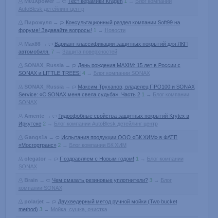
M01Xpower
→
Тест керамики Kragen
1
→
Блог компании
AutoBlesk детейлинг центр
Пирожуля
→
Консультационный раздел компании Soft99 на
форуме! Задавайте вопросы!
1
→
Новости
Max86
→
Вариант классификации защитных покрытий для ЛКП
автомобиля.
7
→
Защита поверхностей
SONAX_Russia
→
День рождения MAXIM: 15 лет в России с
SONAX и LITTLE TREES!
4
→
Блог компании SONAX
SONAX_Russia
→
Максим Труханов, владелец ПРО100 и SONAX
Service: «С SONAX меня свела судьба». Часть 2
1
→
Блог компании
SONAX
Amente
→
Гидрофобные свойства защитных покрытий Krytex в
Иркутске
2
→
Блог компании AutoBlesk детейлинг центр
Gangs1a
→
Испытания продукции ООО «БК ХИМ» в ФАТП
«Мосгортранс»
2
→
Блог компании БК ХИМ
olegator
→
Поздравляем с Новым годом!
1
→
Блог компании
SONAX
Brain
→
Чем смазать резиновые уплотнители?
3
→
Блог
компании SONAX
polarjet
→
Двухведерный метод ручной мойки (Two bucket
method)
3
→
Мойка, сушка, очистка