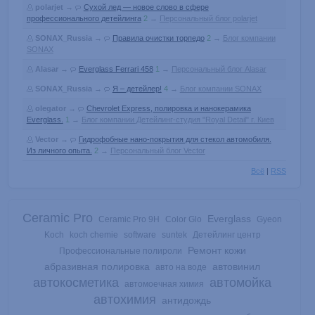
polarjet
→
Сухой лед — новое слово в сфере
профессионального детейлинга
2
→
Персональный блог polarjet
SONAX_Russia
→
Правила очистки торпедо
2
→
Блог компании
SONAX
Alasar
→
Everglass Ferrari 458
1
→
Персональный блог Alasar
SONAX_Russia
→
Я – детейлер!
4
→
Блог компании SONAX
olegator
→
Chevrolet Express, полировка и нанокерамика
Everglass.
1
→
Блог компании Детейлинг-студия "Royal Detail" г. Киев
Vector
→
Гидрофобные нано-покрытия для стекол автомобиля.
Из личного опыта.
2
→
Персональный блог Vector
Всё
|
RSS
Ceramic Pro
Everglass
Ceramic Pro 9H
Color Glo
Gyeon
Koch
koch chemie
software
suntek
Детейлинг центр
Ремонт кожи
Профессиональные полироли
абразивная полировка
автовинил
авто на воде
автокосметика
автомойка
автомоечная химия
автохимия
антидождь