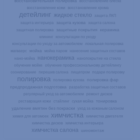
восстановительная полировка
восстановление блеска
восстановление кожи
восстановление хрома
детейлинг
жидкое стекло
защита ЛКП
защита кузова
защита интерьера
защита салона
защитные покрытия
керамика
защитная полировка
клининг
консультации по уходу
консультации по уходу за автомобилем
локальная полировка
мойка
магваерс
мойка паром
нанесение защитных составов
нанокерамика
нано-мойка
нанопокрытие на стекла
обучение мойке
обучение профессиональному детейлингу
озонирование
перешив салона
пищепром
подари полировку
полировка
полировка фар
полировка кузова
предпродажная подготовка
разработка защитных составов
регулярный уход за автомобилем
ремонт дисков
тонировка
реставрация кожи
стайлинг
сухая мойка
удаление вмятин без покраски
уход за кожаным салоном
химчистка
химия для автомоек
химчистка двигателя
химчистка дисков
химчистка интерьера
химчистка салона
шиномонтаж