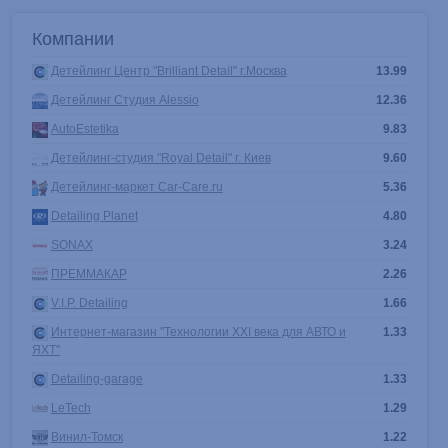
Компании
Детейлинг Центр "Brilliant Detail" г.Москва
13.99
Детейлинг Студия Alessio
12.36
AutoEstetika
9.83
Детейлинг-студия "Royal Detail" г. Киев
9.60
Детейлинг-маркет Car-Care.ru
5.36
Detailing Planet
4.80
SONAX
3.24
ПРЕММАКАР
2.26
V.I.P. Detailing
1.66
Интернет-магазин "Технологии XXI века для АВТО и
1.33
ЯХТ"
Detailing-garage
1.33
LeTech
1.29
Винил-Томск
1.22