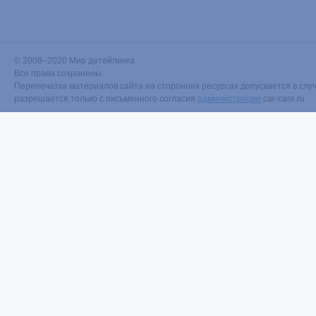
© 2008–2020 Мир детейлинга
Все права сохранены.
Перепечатка материалов сайта на сторонних ресурсах допускается в случ
разрешается только с письменного согласия
администрации
car-care.ru