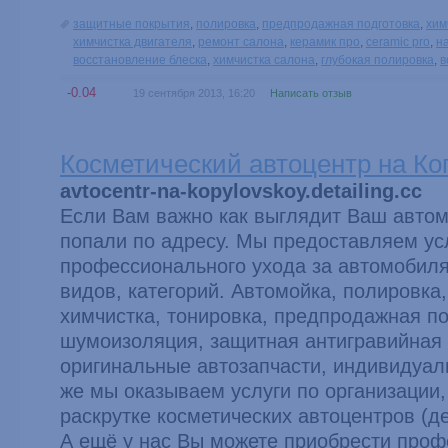
защитные покрытия
,
полировка
,
предпродажная подготовка
,
хим
химчистка двигателя
,
ремонт салона
,
керамик про
,
ceramic pro
,
н
восстановление блеска
,
химчистка салона
,
глубокая полировка
,
в
-0.04
19 сентября 2013, 16:20
Написать отзыв
Косметический автоцентр на К
avtocentr-na-kopylovskoy.detailing.cc
Если Вам важно как выглядит Ваш авто
попали по адресу. Мы предоставляем ус
профессионального ухода за автомобиля
видов, категорий. Автомойка, полировка
химчистка, тонировка, предпродажная по
шумоизоляция, защитная антигравийная 
оригинальные автозапчасти, индивидуаль
же мы оказываем услуги по организации,
раскрутке косметических автоцентров (де
А ещё у нас Вы можете приобрести про