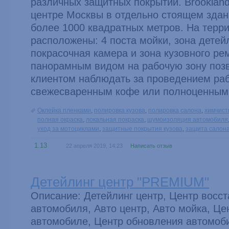
различных защитных покрытий. Brookland
центре Москвы в отдельно стоящем зда
более 1000 квадратных метров. На терр
расположены: 4 поста мойки, зона детей
покрасочная камера и зона кузовного ре
панорамным видом на рабочую зону поз
клиентом наблюдать за проведением раб
свежесваренным кофе или полноценным
Оклейка пленками
,
полировка кузова
,
полировка салона
,
химчист
полная окраска
,
локальная покраска
,
шумоизоляция автомобиля
уход за мотоциклами
,
защитные покрытия кузова
,
защита салон
1.13
22 апреля 2019, 14:23
Написать отзыв
Детейлинг центр "PREMIUM"
Описание: Детейлинг центр, Центр восс
автомобиля, Авто центр, Авто мойка, Це
автомобиле, Центр обновления автомоб