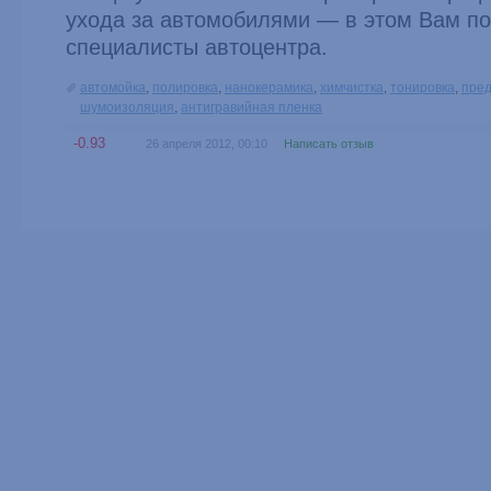
ухода за автомобилями — в этом Вам п
специалисты автоцентра.
автомойка
,
полировка
,
нанокерамика
,
химчистка
,
тонировка
,
пред
шумоизоляция
,
антигравийная пленка
-0.93
26 апреля 2012, 00:10
Написать отзыв