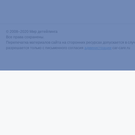
© 2008–2020 Мир детейлинга
Все права сохранены.
Перепечатка материалов сайта на сторонних ресурсах допускается в случ
разрешается только с письменного согласия
администрации
car-care.ru