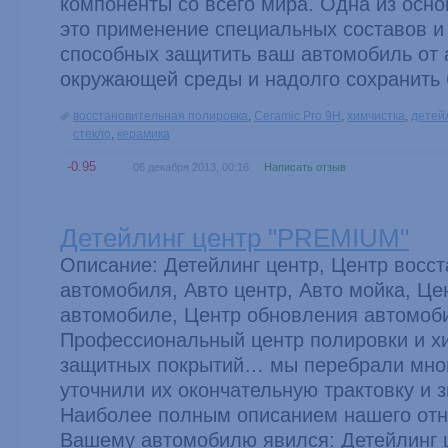
компоненты со всего мира. Одна из осн
это применение специальных составов и 
способных защитить ваш автомобиль от 
окружающей среды и надолго сохранить 
восстановительная полировка
,
Ceramic Pro 9H
,
химчистка
,
детей
стекло
,
керамика
-0.95
06 декабря 2013, 00:16
Написать отзыв
Детейлинг центр "PREMIUM"
Описание: Детейлинг центр, Центр восс
автомобиля, Авто центр, Авто мойка, Це
автомобиле, Центр обновления автомоб
Профессиональный центр полировки и х
защитных покрытий… мы перебрали мно
уточнили их окончательную трактовку и 
Наиболее полным описанием нашего отн
Вашему автомобилю явился: Детейлинг ц