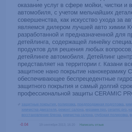
оказание услуг в сфере мойки, чистки и
автомобиля, с учетом мельчайших детал
совершенства, как искусство ухода за 
являемся дилером лучшей авто химии 
разработанной и предназначенной для 
детейлинга, содержащей линейку специ
продуктов для решения любых вопросов
детейлинге автомобиля. Детейлинг цен
представляет на территории г. Казани в
защитное нано покрытие нанокерамику
обеспечивающее беспрецедентные гидр
защитного покрытия и самый долгий сро
профессиональной защиты CERAMIC PR
защитные покрытия
,
полировка
,
предпродажная подготовка
,
хим
химчистка двигателя
,
ремонт салона
,
керамик про
,
ceramic pro
,
н
восстановление блеска
,
химчистка салона
,
глубокая полировка
,
в
-0.04
19 сентября 2013, 16:20
Написать отзыв