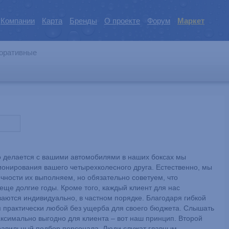
Компании
Карта
Бренды
О проекте
Форум
Маркет
оративные
то делается с вашими автомобилями в наших боксах мы
нирования вашего четырехколесного друга. Естественно, мы
чности их выполняем, но обязательно советуем, что
ще долгие годы. Кроме того, каждый клиент для нас
ваются индивидуально, в частном порядке. Благодаря гибкой
я практически любой без ущерба для своего бюджета. Слышать
аксимально выгодно для клиента – вот наш принцип. Второй
правильный подбор персонала. Люди служат главным