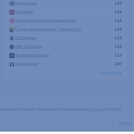
Винил-Томск
1.22
МосМойка
1.14
Производственная компания Vortex
1.14
Студия автодетейлинга "Carclean V12"
1.13
S.E.Detailing
1.13
AMD Plus Studio
1.13
Brooklands Detailing
1.13
Едрёна Wash
1.07
все компании
разрешается только с письменного согласия
администрации
car-care.ru
↑
Наверх