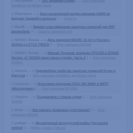
M01Xpower
→
Тест керамики Kragen
1
→
Блог компании
AutoBlesk детейлинг центр
Пирожуля
→
Консультационный раздел компании Soft99 на
форуме! Задавайте вопросы!
1
→
Новости
Max86
→
Вариант классификации защитных покрытий для ЛКП
автомобиля.
7
→
Защита поверхностей
SONAX_Russia
→
День рождения MAXIM: 15 лет в России с
SONAX и LITTLE TREES!
4
→
Блог компании SONAX
SONAX_Russia
→
Максим Труханов, владелец ПРО100 и SONAX
Service: «С SONAX меня свела судьба». Часть 2
1
→
Блог компании
SONAX
Amente
→
Гидрофобные свойства защитных покрытий Krytex в
Иркутске
2
→
Блог компании AutoBlesk детейлинг центр
Gangs1a
→
Испытания продукции ООО «БК ХИМ» в ФАТП
«Мосгортранс»
2
→
Блог компании БК ХИМ
olegator
→
Поздравляем с Новым годом!
1
→
Блог компании
SONAX
Brain
→
Чем смазать резиновые уплотнители?
3
→
Блог
компании SONAX
polarjet
→
Двухведерный метод ручной мойки (Two bucket
method)
3
→
Мойка, сушка, очистка