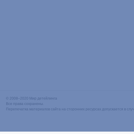
© 2008–2020 Мир детейлинга
Все права сохранены.
Перепечатка материалов сайта на сторонних ресурсах допускается в слу