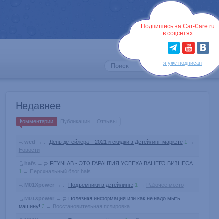
Войти
Подпишись на Car-Care.ru
в соцсетях
я уже подписан
Недавнее
Комментарии
Публикации
Отзывы
wed
→
День детейлера – 2021 и скидки в Детейлинг-маркете
1
→
Новости
hafs
→
FEYNLAB - ЭТО ГАРАНТИЯ УСПЕХА ВАШЕГО БИЗНЕСА.
1
→
Персональный блог hafs
M01Xpower
→
Подъемники в детейлинге
1
→
Рабочее место
M01Xpower
→
Полезная информация или как не надо мыть
машину!
3
→
Восстановительная полировка