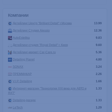
Компании
Детейлинг Центр "Brilliant Detail" г.Москва
13.99
Детейлинг Студия Alessio
12.36
AutoEstetika
9.83
Детейлинг-студия "Royal Detail" г. Киев
9.60
Детейлинг-маркет Car-Care.ru
5.36
Detailing Planet
4.80
SONAX
3.24
ПРЕММАКАР
2.26
V.I.P. Detailing
1.66
Интернет-магазин "Технологии XXI века для АВТО и
1.33
ЯХТ"
Detailing-garage
1.33
LeTech
1.29