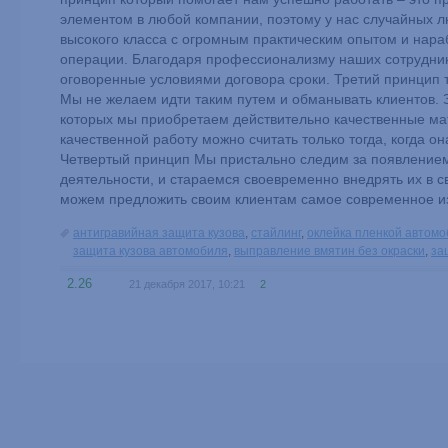
элементом в любой компании, поэтому у нас случайных 
высокого класса с огромным практическим опытом и нара
операции. Благодаря профессионализму наших сотрудников
оговоренные условиями договора сроки. Третий принцип
Мы не желаем идти таким путем и обманывать клиентов.
которых мы приобретаем действительно качественные ма
качественной работу можно считать только тогда, когда о
Четвертый принцип Мы пристально следим за появлением
деятельности, и стараемся своевременно внедрять их в с
можем предложить своим клиентам самое современное из 
антигравийная защита кузова
,
стайлинг
,
оклейка пленкой автом
защита кузова автомобиля
,
выправление вмятин без окраски
,
за
2.26
21 декабря 2017, 10:21
2