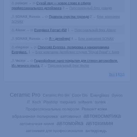
polarjet
→
Сухой лед — новое слово в сфере
профессионального детейлинга
2
→
Персональный блог polarjet
SONAX_Russia
→
Правила очистки торпедо
2
→
Блог компании
SONAX
Alasar
→
Everglass Ferrari 458
1
→
Персональный блог Alasar
SONAX_Russia
→
Я – детейлер!
4
→
Блог компании SONAX
olegator
→
Chevrolet Express, полировка и нанокерамика
Everglass.
1
→
Блог компании Детейлинг-студия "Royal Detail" г. Киев
Vector
→
Гидрофобные нано-покрытия для стекол автомобиля.
Из личного опыта.
2
→
Персональный блог Vector
Всё
|
RSS
Ceramic Pro
Everglass
Ceramic Pro 9H
Color Glo
Gyeon
IT
Koch
Plastidip
meguiars
software
suntek
Ремонт кожи
Профессиональные полироли
автокосметика
абразивная полировка
автовинил
автомойка
автохимия
автомоечная химия
антидождь
автохимия для профессионалов