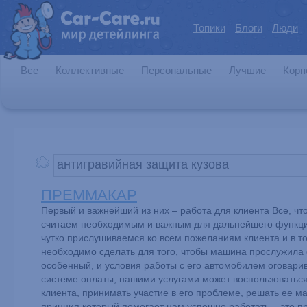
Топики
Блоги
Люди
Все
Коллективные
Персональные
Лучшие
Корп
ПРЕММАКАР
Первый и важнейший из них – работа для клиента Все, ч
считаем необходимым и важным для дальнейшего функцио
чутко прислушиваемся ко всем пожеланиям клиента и в то
необходимо сделать для того, чтобы машина прослужила е
особенный, и условия работы с его автомобилем оговари
системе оплаты, нашими услугами может воспользоватьс
клиента, принимать участие в его проблеме, решать ее м
принцип который помогает нам успешно работать – это 