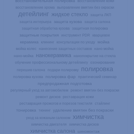
восстановительная полировка
восстановление кожи
восстановление хрома
выправление вмятин без окраски
детейлинг
жидкое стекло
защита ЛКП
защита кузова
защита интерьера
защита салона
защитная обработка кузова
защитная полировка
защитные покрытия
инструмент PDR
кварцевое
керамика
мойка
клининг
консультации по уходу
мойка колес
нанесение защитных составов
нано мойка
нанокерамика
нано-мойка
нанопокрытие на стекла
обучение профессиональному детейлингу
озонирование
полировка
перешив салона
подари полировку
полировка фар
полировка кузова
практический семинар
предпродажная подготовка
регулярный уход за автомобилем
ремонт вмятин без покраски
ремонт дисков
реставрация кожи
реставрация прожогов и порезов текстиля
стайлинг
тонировка
удаление вмятин без покраски
тюнинг
химчистка
уход за кожаным салоном
химчистка двигателя
химчистка дисков
химчистка салона
шиномонтаж