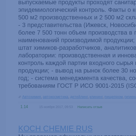
выпускаемые продукты проходят санита
эпидемиологический контроль. Факты о к
500 м2 производственных и 2 500 м2 ск
- 3 представительства (Ижевск, Новосиби
более 7 500 тонн объем производства в г
наименований производимой продукции; 
штат химиков-разработчиков, аналитиков,
лаборатории: производственная и иннова
контроль каждой партии входного сырья 
продукции; - вывод на рынок более 30 н
год; - система менеджмента качества, с
требованиям ГОСТ Р ИСО 9001-2015 (ISO
Автохимия
,
автокосметика
,
детейлинг
,
клининг
,
пищепром
,
гигиен
1.14
15 ноября 2017, 09:53
Написать отзыв
KOCH CHEMIE RUS