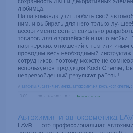
сохранность ЛКП и декоративных элемен
любимца.
Наша команда учит любить свой автомоб
ним, и выбирать для него только лучшее
ассортименте есть специально разработ
товаров для европейской и нано-мойки.
партнерских отношений с тем или иным 
проводим весь необходимый инструктаж 
сотрудников, поэтому можете не сомнева
используется продукция Koch Chemie, В
непревзойденный результат работы!
автохимия
,
детейлинг
,
мойка
,
автокосметика
,
koch
,
koch chemie
,
з
0.00
30 ноября 2016, 10:55
Написать отзыв
Автохимия и автокосметика LA
LAVR — это профессиональная автохими
автокосметика, широко известная в Росс