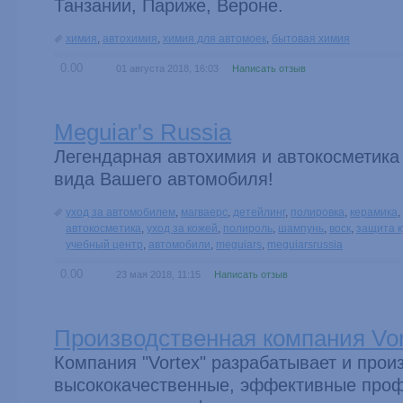
Танзании, Париже, Вероне.
химия
,
автохимия
,
химия для автомоек
,
бытовая химия
0.00
01 августа 2018, 16:03
Написать отзыв
Meguiar's Russia
Легендарная автохимия и автокосметика
вида Вашего автомобиля!
уход за автомобилем
,
магваерс
,
детейлинг
,
полировка
,
керамика
,
автокосметика
,
уход за кожей
,
полироль
,
шампунь
,
воск
,
защита к
учебный центр
,
автомобили
,
meguiars
,
meguiarsrussia
0.00
23 мая 2018, 11:15
Написать отзыв
Производственная компания Vor
Компания "Vortex" разрабатывает и прои
высококачественные, эффективные про