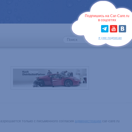
Войти
Подпишись на Car-Care.ru
в соцсетях
я уже подписан
разрешается только с письменного согласия
администрации
car-care.ru