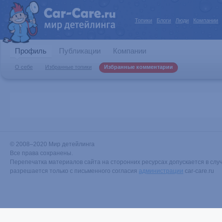
Топики
Блоги
Люди
Компании
Профиль
Публикации
Компании
О себе
Избранные топики
Избранные комментарии
© 2008–2020 Мир детейлинга
Все права сохранены.
Перепечатка материалов сайта на сторонних ресурсах допускается в случ
разрешается только с письменного согласия
администрации
car-care.ru